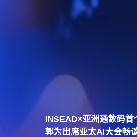
INSEAD×亚洲通数码首
郭为出席亚太AI大会畅谈